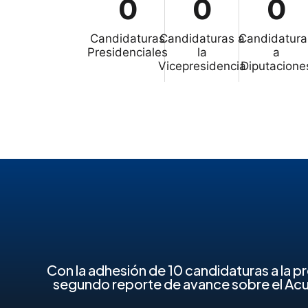
0
0
0
Candidaturas
Candidaturas a
Candidatura
Presidenciales
la
a
Vicepresidencia
Diputacione
Con la adhesión de 10 candidaturas a la pr
segundo reporte de avance sobre el Acu