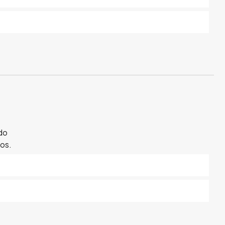
do
os.