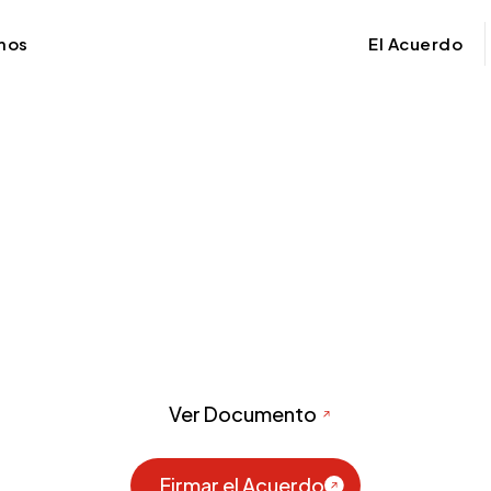
mos
El Acuerdo
con la Desinform
o nacional contra la desinformación y los discursos 
 marco de las elecciones nacionales del 2026 en Cost
Ver Documento
Firmar el Acuerdo