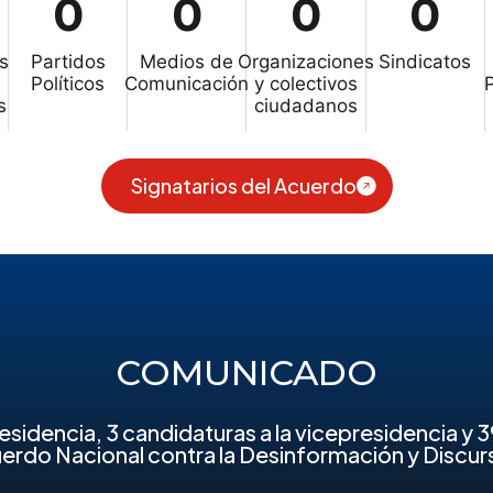
0
0
0
0
s
Partidos
Medios de
Organizaciones
Sindicatos
Políticos
Comunicación
y colectivos
s
ciudadanos
Signatarios del Acuerdo
COMUNICADO
esidencia, 3 candidaturas a la vicepresidencia y 
erdo Nacional contra la Desinformación y Discur