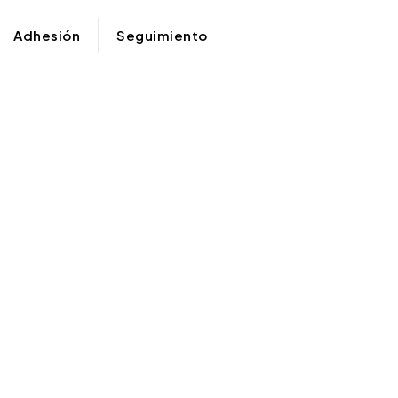
Adhesión
Seguimiento
ación
de odio
a Rica