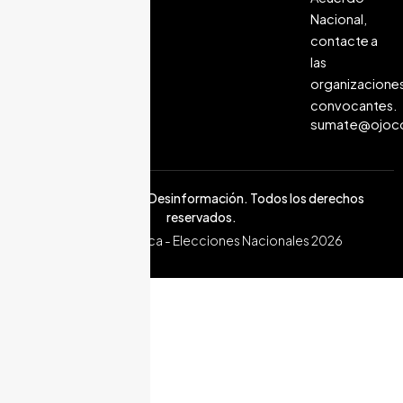
Una iniciativa para
Nacional,
combatir la
contacte a
desinformación y
las
el discurso de
organizacione
odio en las
convocantes.
elecciones de
sumate@ojoco
Costa Rica 2026.
© 2026 Ojo con la Desinformación. Todos los derechos
reservados.
Costa Rica - Elecciones Nacionales 2026