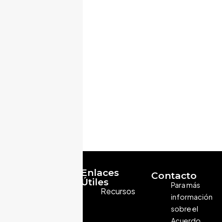
william quros rod
Xiomara Villalobos Ulate
Yadira Campos Montero
Yajaira Rojas Jimenez
Yelena Ocampo Villarreal
Yessenia Fallas Jiménez
Yolanda Rojas Rodríguez
Zaida Camacho Aguilar
Zarelly Sibaja Trejos
Zoila Rosa Volio
Zuhra Sasa Marín
Enlaces
Contacto
Útiles
Para más
Recursos
información
sobre el
Acuerdo