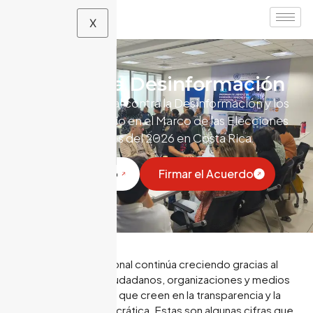
X
Ojo con la Desinformación
Acuerdo Nacional contra la Desinformación y los
Discursos de Odio en el Marco de las Elecciones
Nacionales del 2026 en Costa Rica
Ver Documento
Firmar el Acuerdo
El Acuerdo Nacional continúa creciendo gracias al
compromiso de ciudadanos, organizaciones y medios
de comunicación que creen en la transparencia y la
participación democrática. Estas son algunas cifras que