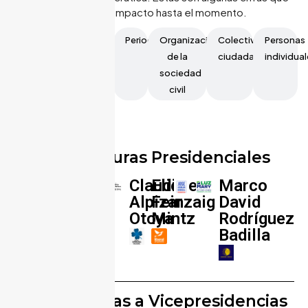
reflejan su impacto hasta el momento.
Medios
Periodistas​
Organizaciones
Colectivos
Personas
Candidaturas
de
de la
ciudadanos
individua
y
Comunicación
sociedad
Partidos
civil
Políticos
Candidaturas Presidenciales
Claudio
Eliécer
Marco
Alpizar
Feinzaig
David
Otoya
Mintz
Rodríguez
Badilla
Candidaturas a Vicepresidencias