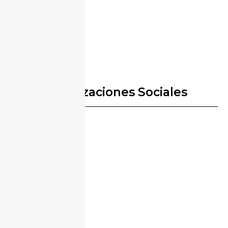
Yeryis Daniel Salas Conejo
Zaida Rojas Cabezas
Organizaciones Sociales