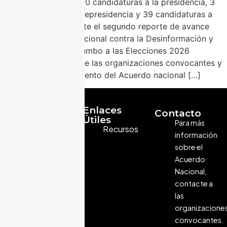
Con la adhesión de 10 candidaturas a la presidencia, 3
candidaturas a la vicepresidencia y 39 candidaturas a
diputaciones, se emite el segundo reporte de avance
sobre el Acuerdo Nacional contra la Desinformación y
Discursos de Odio rumbo a las Elecciones 2026
COMUNICADO Desde las organizaciones convocantes y
el equipo de seguimiento del Acuerdo nacional […]
Enlaces
Contacto
Útiles
Para más
Recursos
información
sobre el
Acuerdo
Nacional,
Una iniciativa para
contacte a
combatir la
desinformación y
las
el discurso de
organizacione
odio en las
convocantes.
elecciones de